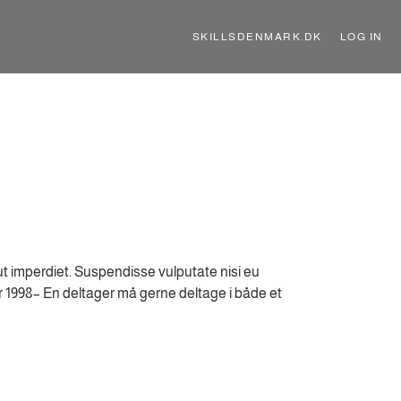
SKILLSDENMARK.DK
LOG IN
ut imperdiet. Suspendisse vulputate nisi eu
ør 1998– En deltager må gerne deltage i både et