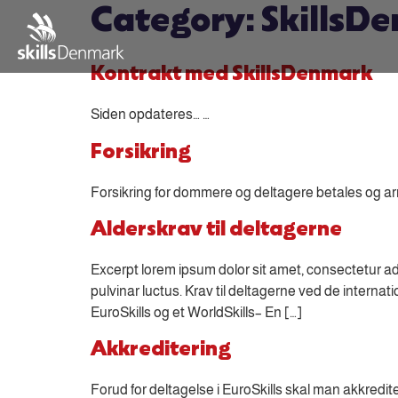
Category:
SkillsD
Kontrakt med SkillsDenmark
Siden opdateres… …
Forsikring
Forsikring for dommere og deltagere betales og arr
Alderskrav til deltagerne
Excerpt lorem ipsum dolor sit amet, consectetur ad
pulvinar luctus. Krav til deltagerne ved de interna
EuroSkills og et WorldSkills– En […]
Akkreditering
Forud for deltagelse i EuroSkills skal man akkredit