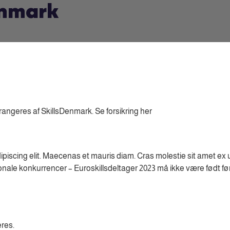
enmark
angeres af SkillsDenmark. Se forsikring her
ipiscing elit. Maecenas et mauris diam. Cras molestie sit amet ex 
tionale konkurrencer – Euroskillsdeltager 2023 må ikke være født f
eres.